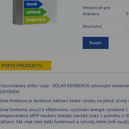
Hmotnost pro
dopravu:
0
Množství:
POPIS PRODUKTU
Fotovoltaický ohřev vody - SOLAR KERBEROS vyhovující dotač
ÚSPORÁM
Solar Kerberos je špičkové zařízení české výroby, na jehož vývoji
Solar Kerberos slouží k efektivnímu využívání energie vyrobené z
integrovanému MPP trackeru dokáže navýšit zisky v průměru o 30
zařízení. Má však také další funkčnosti a výhody, které jistě využij