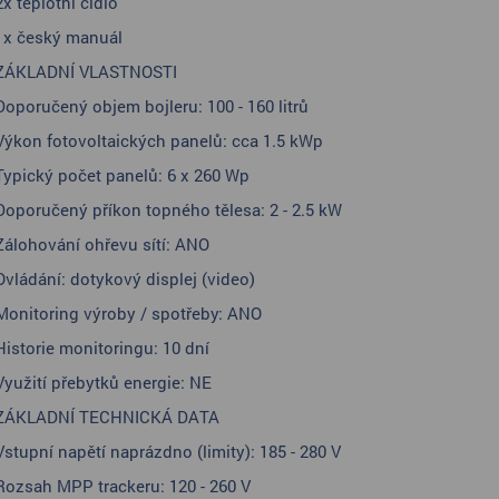
2x teplotní čidlo
1x český manuál
ZÁKLADNÍ VLASTNOSTI
Doporučený objem bojleru: 100 - 160 litrů
Výkon fotovoltaických panelů: cca 1.5 kWp
Typický počet panelů: 6 x 260 Wp
Doporučený příkon topného tělesa: 2 - 2.5 kW
Zálohování ohřevu sítí: ANO
Ovládání: dotykový displej (video)
Monitoring výroby / spotřeby: ANO
Historie monitoringu: 10 dní
Využití přebytků energie: NE
ZÁKLADNÍ TECHNICKÁ DATA
Vstupní napětí naprázdno (limity): 185 - 280 V
Rozsah MPP trackeru: 120 - 260 V