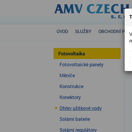
T
ÚVOD
SLUŽBY
OBCHODNÍ POD
V
n
Úvo
Fotovoltaika
So
Fotovoltaické panely
Měniče
Konstrukce
Konektory
Ohřev užitkové vody
Solární baterie
Solární regulátory