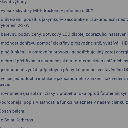
Hlavní výhody:
- vyšší zisky díky MPP trackeru v průměru o 30%
- univerzální použití s jakýmkoliv zásobníkem či akumulační nádrž
výkonem 2-3kW
- barevný, podsvícený, dotykový LCD displej zobrazující nastavení
- možnost dohřevu pomocí elektřiny z rozvodné sítě, využívá i HDO
- plně funkční i v ostrovním provozu, nepotřebuje jiný zdroj energ
- nehrozí přehřívání a stagnace jako u fototermických solárních 
- jednoduché využití případných přebytků pomocí vestavěného D
- velice jednoduchá instalace jak samotného zařízení, tak vedení,
servis
- rovnoměrnější solární zisky v průběhu roku oproti fototermick
Podrobnější popis vlastností a funkcí naleznete v našem článku z
Obsah balení:
1x Solar Kerberos