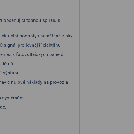
í obsahující topnou spirálu s
, aktuální hodnoty i naměřené zisky
 signál pro levnější elektřinu
ie než z fotovoltaických panelů
systémů
C výstupu
 navíc nulové náklady na provoz a
ým systémům
de.